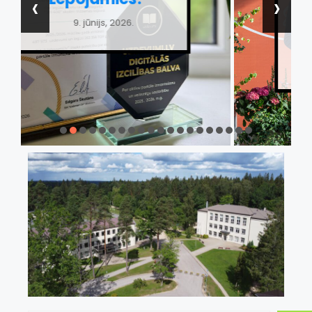
‹
›
Olimpiešu
svētkos
1. jūnijs, 2026.