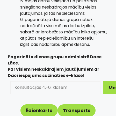
5. mājas darbu veikšana un palīdzības
sniegšana neskaidrajos mācību vielas
jautājumos, ja tas nepieciešams;
6. pagarinātajā dienas grupā netiek
nodrošināta visu mājas darbu izpilde,
sakarā ar ierobežoto mācību laika apjomu,
atpūtas nepieciešamību un interešu
izglītības nodarbību apmeklēšanu.
Pagarināto dienas grupu administrē Dace
Lāce.
Par visiem neskaidrajiem jautājumiem ar
Daci iespējams sazināties e-klasē!
Meklēt
Me
Ēdienkarte
Transports