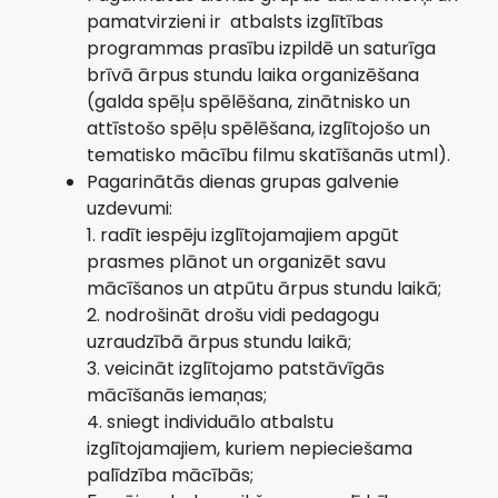
pamatvirzieni ir atbalsts izglītības
programmas prasību izpildē un saturīga
brīvā ārpus stundu laika organizēšana
(galda spēļu spēlēšana, zinātnisko un
attīstošo spēļu spēlēšana, izglītojošo un
tematisko mācību filmu skatīšanās utml).
Pagarinātās dienas grupas galvenie
uzdevumi:
1. radīt iespēju izglītojamajiem apgūt
prasmes plānot un organizēt savu
mācīšanos un atpūtu ārpus stundu laikā;
2. nodrošināt drošu vidi pedagogu
uzraudzībā ārpus stundu laikā;
3. veicināt izglītojamo patstāvīgās
mācīšanās iemaņas;
4. sniegt individuālo atbalstu
izglītojamajiem, kuriem nepieciešama
palīdzība mācībās;