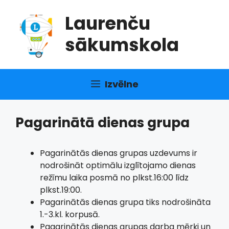
Doties
Laurenču
uz
saturu
sākumskola
Izvēlne
Pagarinātā dienas grupa
Pagarinātās dienas grupas uzdevums ir
nodrošināt optimālu izglītojamo dienas
režīmu laika posmā no plkst.16:00 līdz
plkst.19:00.
Pagarinātās dienas grupa tiks nodrošināta
1.-3.kl. korpusā.
Pagarinātās dienas grupas darba mērķi un