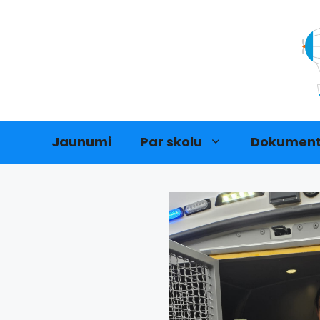
Doties
uz
saturu
Jaunumi
Par skolu
Dokument