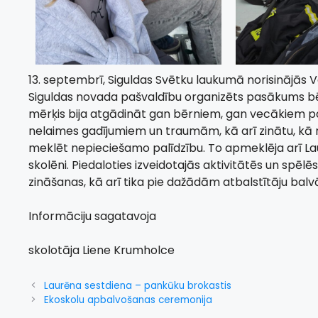
13. septembrī, Siguldas Svētku laukumā norisinājās V
Siguldas novada pašvaldību organizēts pasākums bēr
mērķis bija atgādināt gan bērniem, gan vecākiem pa
nelaimes gadījumiem un traumām, kā arī zinātu, kā rīk
meklēt nepieciešamo palīdzību. To apmeklēja arī Laure
skolēni. Piedaloties izveidotajās aktivitātēs un spēlēs
zināšanas, kā arī tika pie dažādām atbalstītāju bal
Informāciju sagatavoja
skolotāja Liene Krumholce
Laurēna sestdiena – pankūku brokastis
Ekoskolu apbalvošanas ceremonija