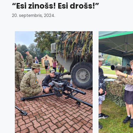
“Esi zinošs! Esi drošs!”
20. septembris, 2024.