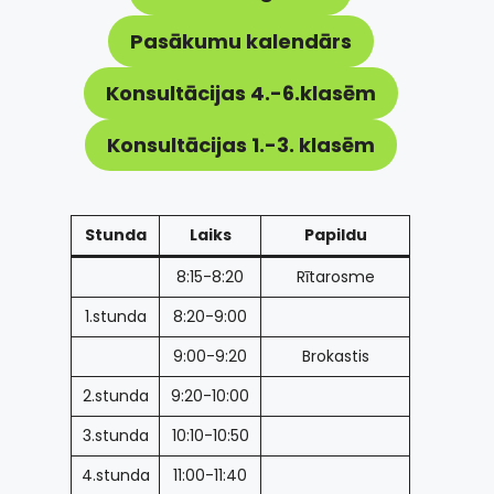
Pasākumu kalendārs
Konsultācijas 4.-6.klasēm
Konsultācijas 1.-3. klasēm
Stunda
Laiks
Papildu
8:15-8:20
Rītarosme
1.stunda
8:20-9:00
9:00-9:20
Brokastis
2.stunda
9:20-10:00
3.stunda
10:10-10:50
4.stunda
11:00-11:40