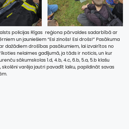
alsts policijas Rīgas reģiona pārvaldes sadarbībā ar
niem un jauniešiem “Esi zinošs! Esi drošs!” Pasākuma
r dažādiem drošības pasākumiem, lai izvairītos no
oties nelaimes gadījumā, ja tāds ir noticis, un kur
nču sākumskolas 1.d, 4.b, 4.c, 6.b, 5.a, 5.b klašu
, skolēni varēja jautri pavadīt laiku, papildināt savas
vām.