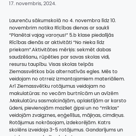
17. novembris, 2024.
Laurenču sākumskolā no 4. novembra līdz 10.
novembrim notika Rīcības dienas ar saukli
“Planētai vajag varoņus!” 5.b klase piedalījās
Rīcības dienās ar aktivitāti “No nieka līdz
priekam”.Aktivitātes mērķis: sekmēt dabas
saudzēšanu, rūpēties par savas skolas vidi,
resursu taupību. Visas skolas telpās
Ziemassvētkos būs alternatīvās egles. Mēs to
veidojam no otrreiz izmantojamiem materiāliem.
Arī Ziemassvētku rotājumus veidojam no
makulatūras: no vecām burtnīcām un avīzēm
.Makulatūru sasmalcinājām, aplaistījām ar karsto
ūdeni, pievienojām mazliet ģipsi un no “mīklas”
veidojām zvaigznes, eņģelīšus, mājiņas, cimdiņus.
Rotājumus nokrāsojam, izdekorējām. Katrs
skolēns izveidoja 3-5 rotājumus. Gandarījums un