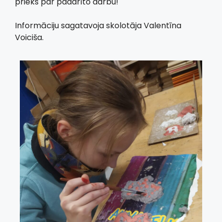
prieks par padarīto darbu!
Informāciju sagatavoja skolotāja Valentīna
Voiciša.