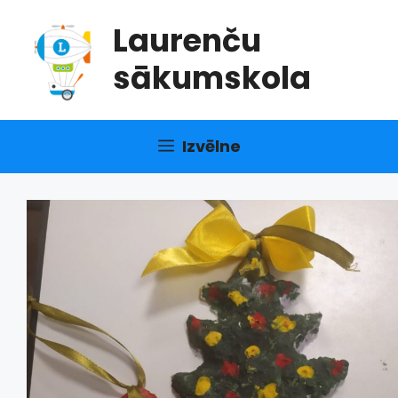
Doties
Laurenču
uz
saturu
sākumskola
Izvēlne