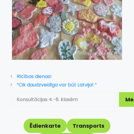
Rīcības dienas!
“Cik daudzveidīga var būt Latvija! “
Meklēt
Me
Ēdienkarte
Transports