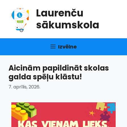
Doties
Laurenču
uz
saturu
sākumskola
Izvēlne
Aicinām papildināt skolas
galda spēļu klāstu!
7. aprīlis, 2026.