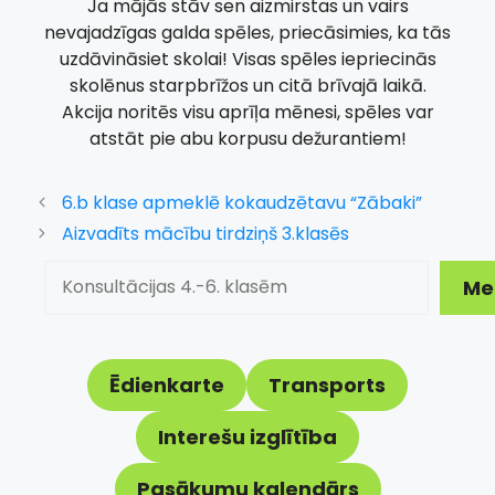
Ja mājās stāv sen aizmirstas un vairs
nevajadzīgas galda spēles, priecāsimies, ka tās
uzdāvināsiet skolai! Visas spēles iepriecinās
skolēnus starpbrīžos un citā brīvajā laikā.
Akcija noritēs visu aprīļa mēnesi, spēles var
atstāt pie abu korpusu dežurantiem!
6.b klase apmeklē kokaudzētavu “Zābaki”
Aizvadīts mācību tirdziņš 3.klasēs
Meklēt
Me
Ēdienkarte
Transports
Interešu izglītība
Pasākumu kalendārs