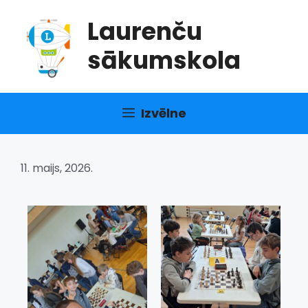
Doties
Laurenču
uz
saturu
sākumskola
Izvēlne
11. maijs, 2026.