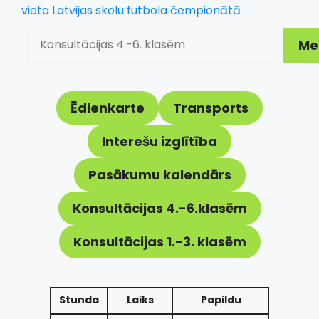
vieta Latvijas skolu futbola čempionātā
Meklēt
Me
Ēdienkarte
Transports
Interešu izglītība
Pasākumu kalendārs
Konsultācijas 4.-6.klasēm
Konsultācijas 1.-3. klasēm
Stunda
Laiks
Papildu