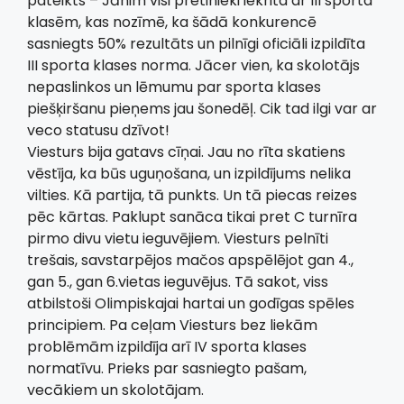
pateikts – Jānim visi pretinieki iekrita ar III sporta
klasēm, kas nozīmē, ka šādā konkurencē
sasniegts 50% rezultāts un pilnīgi oficiāli izpildīta
III sporta klases norma. Jācer vien, ka skolotājs
nepaslinkos un lēmumu par sporta klases
piešķiršanu pieņems jau šonedēļ. Cik tad ilgi var ar
veco statusu dzīvot!
Viesturs bija gatavs cīņai. Jau no rīta skatiens
vēstīja, ka būs uguņošana, un izpildījums nelika
vilties. Kā partija, tā punkts. Un tā piecas reizes
pēc kārtas. Paklupt sanāca tikai pret C turnīra
pirmo divu vietu ieguvējiem. Viesturs pelnīti
trešais, savstarpējos mačos apspēlējot gan 4.,
gan 5., gan 6.vietas ieguvējus. Tā sakot, viss
atbilstoši Olimpiskajai hartai un godīgas spēles
principiem. Pa ceļam Viesturs bez liekām
problēmām izpildīja arī IV sporta klases
normatīvu. Prieks par sasniegto pašam,
vecākiem un skolotājam.