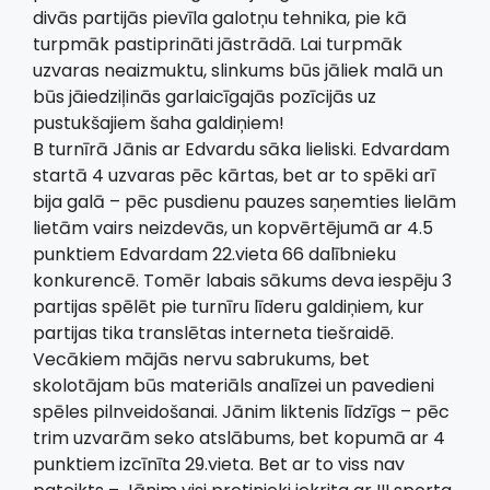
divās partijās pievīla galotņu tehnika, pie kā
turpmāk pastiprināti jāstrādā. Lai turpmāk
uzvaras neaizmuktu, slinkums būs jāliek malā un
būs jāiedziļinās garlaicīgajās pozīcijās uz
pustukšajiem šaha galdiņiem!
B turnīrā Jānis ar Edvardu sāka lieliski. Edvardam
startā 4 uzvaras pēc kārtas, bet ar to spēki arī
bija galā – pēc pusdienu pauzes saņemties lielām
lietām vairs neizdevās, un kopvērtējumā ar 4.5
punktiem Edvardam 22.vieta 66 dalībnieku
konkurencē. Tomēr labais sākums deva iespēju 3
partijas spēlēt pie turnīru līderu galdiņiem, kur
partijas tika translētas interneta tiešraidē.
Vecākiem mājās nervu sabrukums, bet
skolotājam būs materiāls analīzei un pavedieni
spēles pilnveidošanai. Jānim liktenis līdzīgs – pēc
trim uzvarām seko atslābums, bet kopumā ar 4
punktiem izcīnīta 29.vieta. Bet ar to viss nav