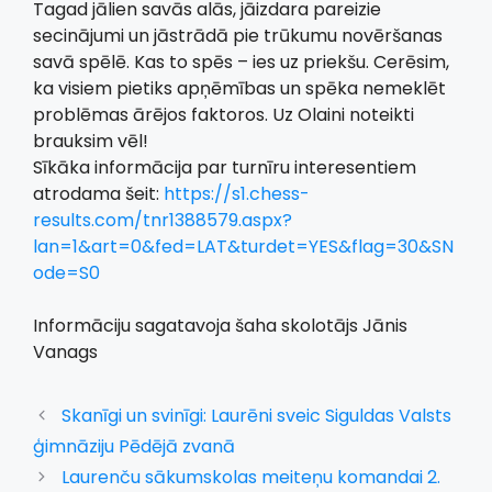
Tagad jālien savās alās, jāizdara pareizie
secinājumi un jāstrādā pie trūkumu novēršanas
savā spēlē. Kas to spēs – ies uz priekšu. Cerēsim,
ka visiem pietiks apņēmības un spēka nemeklēt
problēmas ārējos faktoros. Uz Olaini noteikti
brauksim vēl!
Sīkāka informācija par turnīru interesentiem
atrodama šeit:
https://s1.chess-
results.com/tnr1388579.aspx?
lan=1&art=0&fed=LAT&turdet=YES&flag=30&SN
ode=S0
Informāciju sagatavoja šaha skolotājs Jānis
Vanags
Skanīgi un svinīgi: Laurēni sveic Siguldas Valsts
ģimnāziju Pēdējā zvanā
Laurenču sākumskolas meiteņu komandai 2.