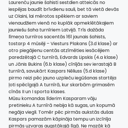
Laurenču jaunie šahisti sestdien atteicās no
iespējas baudīt brīvdienu sauli, bet tā vietā devās
uz Olaini, lai mērotos spēkiem ar saviem
vienaudžiem vienā no kuplāk apmeklētākajiem
jauniešu šaha turnīriem Latvijā. Trīs dažāda
līmeņa turnīros sacentās 161 jaunais šahists,
tostarp 4 mūsēji – Viesturs Plakans (3.d klase) ar
otro piegājienu centās atzīmēties iesācējiem
paredzētajā C turnīrā, Edvards Lipskis (4.a klase)
un Jānis Bukins (6.b klase) cīnījās sev ierastajā B
turnīrā, savukārt Kaspars Nēliuss (5.d klase)
pirmo reizi pēc jauno uzpleču iegūšanas startēja
ļoti spēcīgajā A turnīrā, kur skarbām grimasēm
cīnās II un I sporta klases.
Mūsu komandas līderim Kasparam vāju
pretinieku A turnīrā nebija kā sugas, un kopumā
negāja viegli. Tomēr pēc pirmās aukstās dušas
Kaspars pamazām kāpināja tempu un izcīnīja
pirmās uzvaras augstākajā līgā. Ne mazāk kā