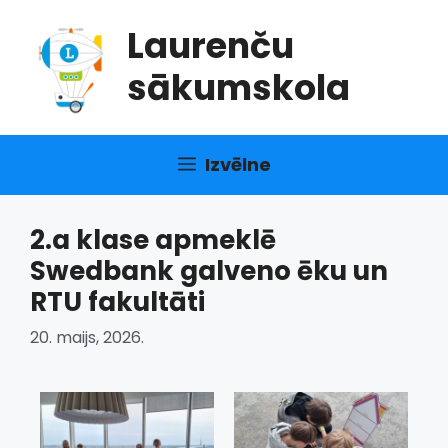
Doties
Laurenču
uz
saturu
sākumskola
Izvēlne
2.a klase apmeklē
Swedbank galveno ēku un
RTU fakultāti
20. maijs, 2026.