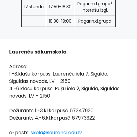
Pagarin.d.grupa/
12.stunda
17:50-18:30
interešu izgl.
18:30-19:00
Pagarin.d.grupa
Laurenču sākumskola
Adrese:
1.-3.klašu korpuss: Laurenču iela 7, Sigulda,
Siguldas novads, LV – 2150
4.-6.klašu korpuss: Puķu iela 2, Sigulda, Siguldas
novads, LV – 2150
Dežurants 1.-3.kl.korpusā 67347920
Dežurants 4.-6.kl.korpusā 67973322
e-pasts:
skola@laurenci.edu.lv