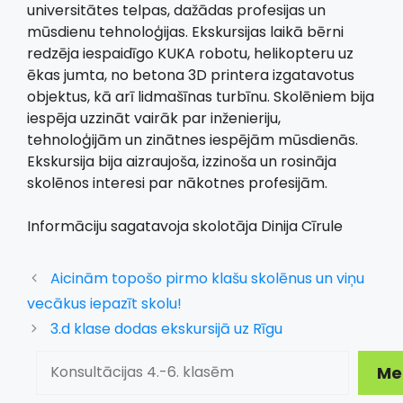
universitātes telpas, dažādas profesijas un
mūsdienu tehnoloģijas. Ekskursijas laikā bērni
redzēja iespaidīgo KUKA robotu, helikopteru uz
ēkas jumta, no betona 3D printera izgatavotus
objektus, kā arī lidmašīnas turbīnu. Skolēniem bija
iespēja uzzināt vairāk par inženieriju,
tehnoloģijām un zinātnes iespējām mūsdienās.
Ekskursija bija aizraujoša, izzinoša un rosināja
skolēnos interesi par nākotnes profesijām.
Informāciju sagatavoja skolotāja Dinija Cīrule
Aicinām topošo pirmo klašu skolēnus un viņu
vecākus iepazīt skolu!
3.d klase dodas ekskursijā uz Rīgu
Meklēt
Me