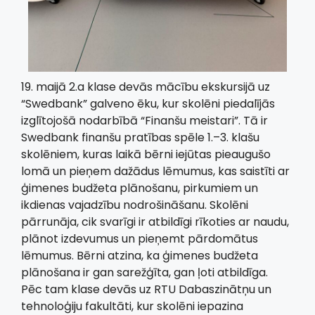
19. maijā 2.a klase devās mācību ekskursijā uz
“Swedbank” galveno ēku, kur skolēni piedalījās
izglītojošā nodarbībā “Finanšu meistari”. Tā ir
Swedbank finanšu pratības spēle 1.–3. klašu
skolēniem, kuras laikā bērni iejūtas pieaugušo
lomā un pieņem dažādus lēmumus, kas saistīti ar
ģimenes budžeta plānošanu, pirkumiem un
ikdienas vajadzību nodrošināšanu. Skolēni
pārrunāja, cik svarīgi ir atbildīgi rīkoties ar naudu,
plānot izdevumus un pieņemt pārdomātus
lēmumus. Bērni atzina, ka ģimenes budžeta
plānošana ir gan sarežģīta, gan ļoti atbildīga.
Pēc tam klase devās uz RTU Dabaszinātņu un
tehnoloģiju fakultāti, kur skolēni iepazina