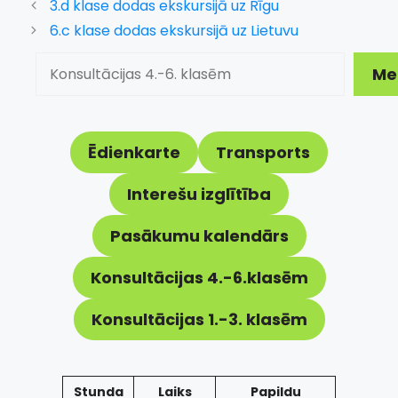
3.d klase dodas ekskursijā uz Rīgu
6.c klase dodas ekskursijā uz Lietuvu
Meklēt
Me
Ēdienkarte
Transports
Interešu izglītība
Pasākumu kalendārs
Konsultācijas 4.-6.klasēm
Konsultācijas 1.-3. klasēm
Stunda
Laiks
Papildu