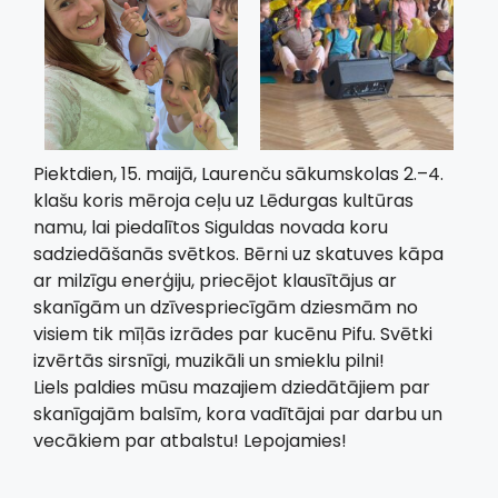
Piektdien, 15. maijā, Laurenču sākumskolas 2.–4.
klašu koris mēroja ceļu uz Lēdurgas kultūras
namu, lai piedalītos Siguldas novada koru
sadziedāšanās svētkos. Bērni uz skatuves kāpa
ar milzīgu enerģiju, priecējot klausītājus ar
skanīgām un dzīvespriecīgām dziesmām no
visiem tik mīļās izrādes par kucēnu Pifu. Svētki
izvērtās sirsnīgi, muzikāli un smieklu pilni!
Liels paldies mūsu mazajiem dziedātājiem par
skanīgajām balsīm, kora vadītājai par darbu un
vecākiem par atbalstu! Lepojamies!