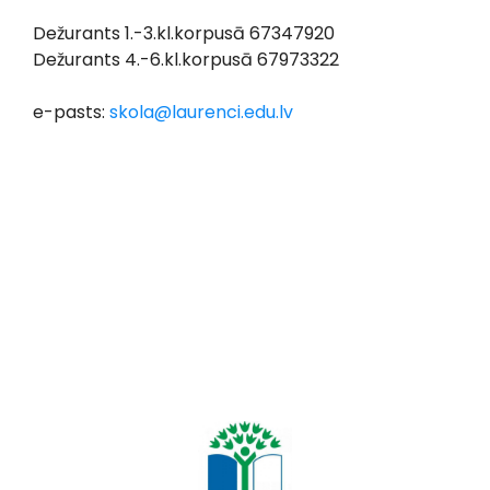
Dežurants 1.-3.kl.korpusā 67347920
Dežurants 4.-6.kl.korpusā 67973322
e-pasts:
skola@laurenci.edu.lv