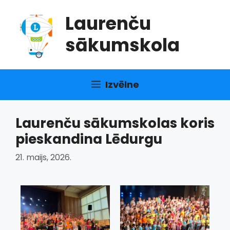
Doties
Laurenču
uz
saturu
sākumskola
Izvēlne
Laurenču sākumskolas koris
pieskandina Lēdurgu
21. maijs, 2026.