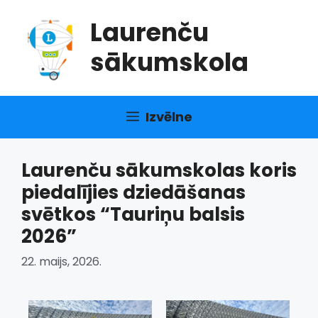
Doties
Laurenču
uz
saturu
sākumskola
Izvēlne
Laurenču sākumskolas koris
piedalījies dziedāšanas
svētkos “Tauriņu balsis
2026”
22. maijs, 2026.