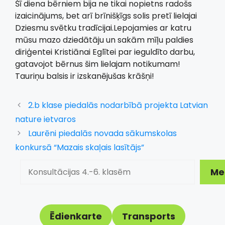
Šī diena bērniem bija ne tikai nopietns radošs
izaicinājums, bet arī brīnišķīgs solis pretī lielajai
Dziesmu svētku tradīcijai.Lepojamies ar katru
mūsu mazo dziedātāju un sakām mīļu paldies
diriģentei Kristiānai Eglītei par ieguldīto darbu,
gatavojot bērnus šim lielajam notikumam!
Tauriņu balsis ir izskanējušas krāšņi!
2.b klase piedalās nodarbībā projekta Latvian
nature ietvaros
Laurēni piedalās novada sākumskolas
konkursā “Mazais skaļais lasītājs”
Meklēt
Me
Ēdienkarte
Transports