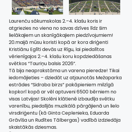
Laurenču sākumskolas 2.–4. klašu koris ir
atgriezies no viena no savas dzīves līdz šim
lielākajiem un skanīgākajiem piedzīvojumiem!
20.maijā mūsu koristi kopā ar kora diriģenti
Kristiānu Eglīti devās uz Rīgu, lai piedalītos
vērienīgajos 2.–4. klašu koru kopdziedāšanas
svētkos “Tauriņu balsis 2026”.
Tā bija neaprakstāma un varena pieredze! Tikai
iedomājieties – dziedāt uz atjaunotās Mežaparka
estrādes “Sidraba birzs” pakāpieniem milzīgā
kopkorī kopā ar vēl aptuveni 6500 bērniem no
visas Latvijas! Skolēni klātienē izbaudīja svētku
varenību, piedalījās muzikālā pārgājienā un lielo
virsdiriģentu (kā Ginta Ceplenieka, Eduarda
Grāvīša un Rudītes Tālbergas) vadībā izdziedāja
skaistākās dziesmas.